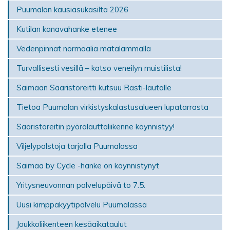
Puumalan kausiasukasilta 2026
Kutilan kanavahanke etenee
Vedenpinnat normaalia matalammalla
Turvallisesti vesillä – katso veneilyn muistilista!
Saimaan Saaristoreitti kutsuu Rasti-lautalle
Tietoa Puumalan virkistyskalastusalueen lupatarrasta
Saaristoreitin pyörälauttaliikenne käynnistyy!
Viljelypalstoja tarjolla Puumalassa
Saimaa by Cycle -hanke on käynnistynyt
Yritysneuvonnan palvelupäivä to 7.5.
Uusi kimppakyytipalvelu Puumalassa
Joukkoliikenteen kesäaikataulut