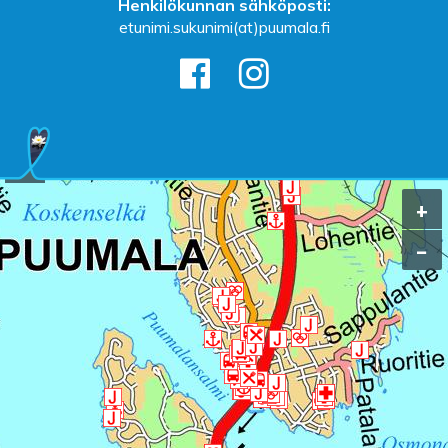
Henkilökunnan sähköposti:
etunimi.sukunimi(at)puumala.fi