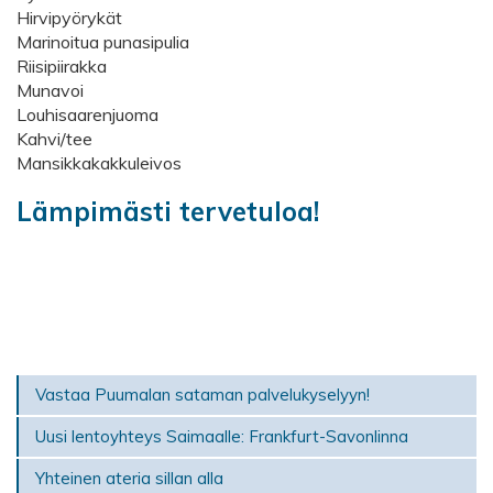
Hirvipyörykät
Marinoitua punasipulia
Riisipiirakka
Munavoi
Louhisaarenjuoma
Kahvi/tee
Mansikkakakkuleivos
Lämpimästi tervetuloa!
Vastaa Puumalan sataman palvelukyselyyn!
Uusi lentoyhteys Saimaalle: Frankfurt-Savonlinna
Yhteinen ateria sillan alla