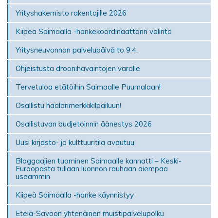
Yrityshakemisto rakentajille 2026
Kiipeä Saimaalla -hankekoordinaattorin valinta
Yritysneuvonnan palvelupäivä to 9.4.
Ohjeistusta droonihavaintojen varalle
Tervetuloa etätöihin Saimaalle Puumalaan!
Osallistu haalarimerkkikilpailuun!
Osallistuvan budjetoinnin äänestys 2026
Uusi kirjasto- ja kulttuuritila avautuu
Bloggaajien tuominen Saimaalle kannatti – Keski-
Euroopasta tullaan luonnon rauhaan aiempaa
useammin
Kiipeä Saimaalla -hanke käynnistyy
Etelä-Savoon yhtenäinen muistipalvelupolku