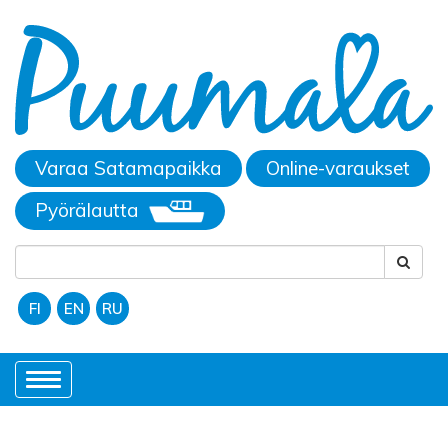
Varaa Satamapaikka
Online-varaukset
Pyörälautta
FI
EN
RU
Toggle
navigation