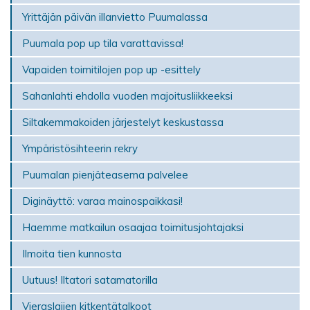
Yrittäjän päivän illanvietto Puumalassa
Puumala pop up tila varattavissa!
Vapaiden toimitilojen pop up -esittely
Sahanlahti ehdolla vuoden majoitusliikkeeksi
Siltakemmakoiden järjestelyt keskustassa
Ympäristösihteerin rekry
Puumalan pienjäteasema palvelee
Diginäyttö: varaa mainospaikkasi!
Haemme matkailun osaajaa toimitusjohtajaksi
Ilmoita tien kunnosta
Uutuus! Iltatori satamatorilla
Vieraslajien kitkentätalkoot