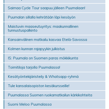
Saimaa Cycle Tour saapuu jälleen Puumalaan!
Puumalan sillalla kehrätään läpi kesäyön
Maistuvin maaseutuyritys: maakunnallinen
tunnustuspalkinto
Kansainvälinen matkailu kasvaa Etelä-Savossa
Kolmen kunnan rajapyykin julkistus
IS: Puumala on Suomen paras mökki­kunta
Toimitiloja tarjolla Puumalassa!
Kesätyöntekijäristeily & Whatsapp-ryhmä
Tule kansalaisopiston kesäkursseille!
Puumalassa Suomen ruokamatkailun kärkikohteita
Suomi Meloo Puumalassa