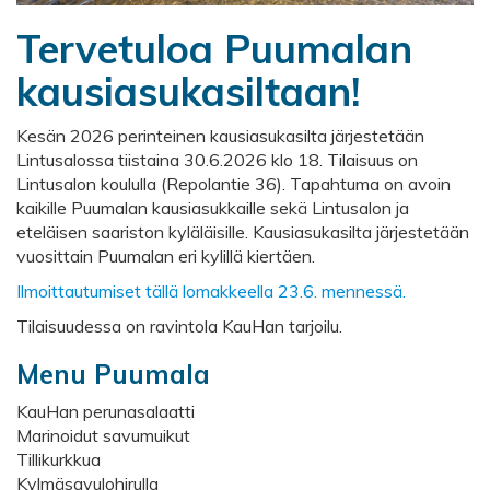
Tervetuloa Puumalan
kausiasukasiltaan!
Kesän 2026 perinteinen kausiasukasilta järjestetään
Lintusalossa tiistaina 30.6.2026 klo 18. Tilaisuus on
Lintusalon koululla (Repolantie 36). Tapahtuma on avoin
kaikille Puumalan kausiasukkaille sekä Lintusalon ja
eteläisen saariston kyläläisille. Kausiasukasilta järjestetään
vuosittain Puumalan eri kylillä kiertäen.
Ilmoittautumiset tällä lomakkeella 23.6. mennessä.
Tilaisuudessa on ravintola KauHan tarjoilu.
Menu Puumala
KauHan perunasalaatti
Marinoidut savumuikut
Tillikurkkua
Kylmäsavulohirulla