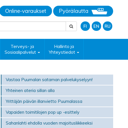
Online-varaukset
Pyörälautta
FI
EN
RU
Terveys- ja
Hallinto ja
Sosiaalipalvelut
Yhteystiedot
Vastaa Puumalan sataman palvelukyselyyn!
Yhteinen ateria sillan alla
Yrittäjän päivän illanvietto Puumalassa
Vapaiden toimitilojen pop up -esittely
Sahanlahti ehdolla vuoden majoitusliikkeeksi