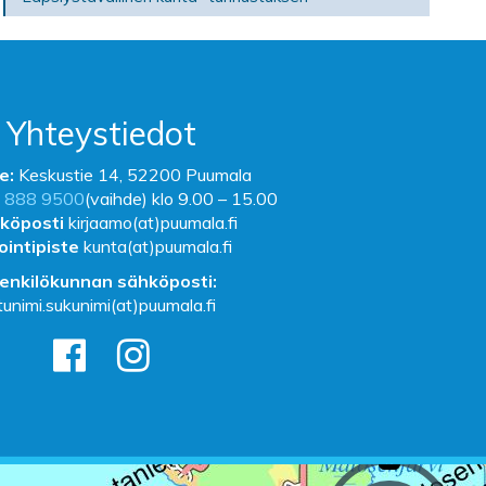
Yhteystiedot
e:
Keskustie 14, 52200 Puumala
 888 9500
(vaihde) klo 9.00 – 15.00
köposti
kirjaamo(at)puumala.fi
ointipiste
kunta(at)puumala.fi
enkilökunnan sähköposti:
tunimi.sukunimi(at)puumala.fi