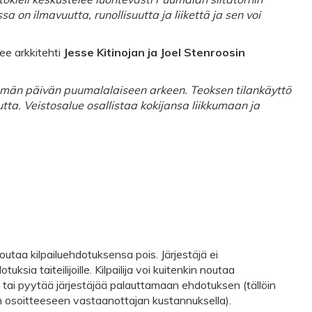
on ilmavuutta, runollisuutta ja liikettä ja sen voi
ee arkkitehti
Jesse Kitinojan ja Joel Stenroosin
 tämän päivän puumalalaiseen arkeen. Teoksen tilankäyttö
ta. Veistosalue osallistaa kokijansa liikkumaan ja
utaa kilpailuehdotuksensa pois. Järjestäjä ei
uksia taiteilijoille. Kilpailija voi kuitenkin noutaa
 pyytää järjestäjää palauttamaan ehdotuksen (tällöin
tuun osoitteeseen vastaanottajan kustannuksella).