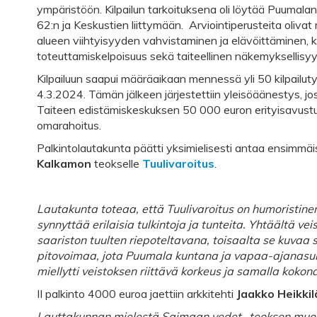
ympäristöön. Kilpailun tarkoituksena oli löytää Puumala
62:n ja Keskustien liittymään. Arviointiperusteita oliv
alueen viihtyisyyden vahvistaminen ja elävöittäminen, 
toteuttamiskelpoisuus sekä taiteellinen näkemyksellisyy
Kilpailuun saapui määräaikaan mennessä yli 50 kilpailuty
4.3.2024. Tämän jälkeen järjestettiin yleisöäänestys, jos
Taiteen edistämiskeskuksen 50 000 euron erityisavust
omarahoitus.
Palkintolautakunta päätti yksimielisesti antaa ensimm
Kalkamon
teokselle
Tuulivaroitus
.
Lautakunta toteaa, että Tuulivaroitus on humoristinen
synnyttää erilaisia tulkintoja ja tunteita. Yhtäältä
saariston tuulten riepoteltavana, toisaalta se kuvaa 
pitovoimaa, jota Puumala kuntana ja vapaa-ajanas
miellytti veistoksen riittävä korkeus ja samalla koko
II palkinto 4000 euroa jaettiin arkkitehti
Jaakko Heikkil
Lauttakunnan mielestä Saimaan vedet -teoksen muotok