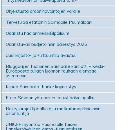
Yritysneuvonnan palvelupäivä to 9.4.
Ohjeistusta droonihavaintojen varalle
Tervetuloa etätöihin Saimaalle Puumalaan!
Osallistu haalarimerkkikilpailuun!
Osallistuvan budjetoinnin äänestys 2026
Uusi kirjasto- ja kulttuuritila avautuu
Bloggaajien tuominen Saimaalle kannatti – Keski-
Euroopasta tullaan luonnon rauhaan aiempaa
useammin
Kiipeä Saimaalla -hanke käynnistyy
Etelä-Savoon yhtenäinen muistipalvelupolku
Rekry: projektipäällikkö ja matkailumarkkinoinnin
asiantuntija
UNICEF myöntää Puumalalle toisen
Lapsiystävällinen kunta -tunnustuksen