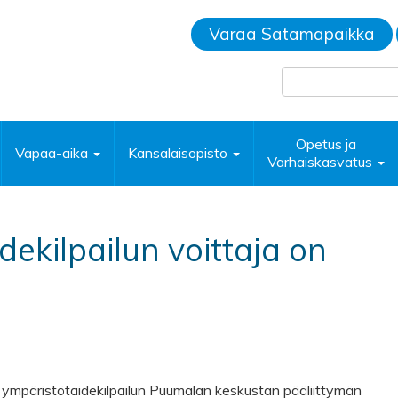
Varaa Satamapaikka
Opetus ja
Vapaa-aika
Kansalaisopisto
Varhaiskasvatus
ekilpailun voittaja on
ympäristötaidekilpailun Puumalan keskustan pääliittymän