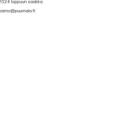
n 2024 loppuun saakka.
irjaamo@puumala.fi