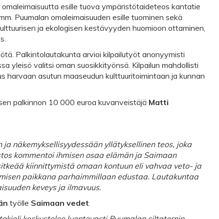
n omaleimaisuutta esille tuova ympäristötaideteos kantatie
at mm. Puumalan omaleimaisuuden esille tuominen sekä
kulttuurisen ja ekologisen kestävyyden huomioon ottaminen,
s.
ötä. Palkintolautakunta arvioi kilpailutyöt anonyymisti
sa yleisö valitsi oman suosikkityönsä. Kilpailun mahdollisti
us harvaan asutun maaseudun kulttuuritoimintaan ja kunnan
äisen palkinnon 10 000 euroa kuvanveistäjä
Matti
 ja näkemyksellisyydessään yllätyksellinen teos, joka
 veistos kommentoi ihmisen osaa elämän ja Saimaan
sitkeää kiinnittymistä omaan kontuun eli vahvaa veto- ja
umisen paikkana parhaimmillaan edustaa. Lautakuntaa
naisuuden keveys ja ilmavuus.
än
työlle
Saimaan vedet
.
ieli keskustelee luontevasti Puumalan siltatornin