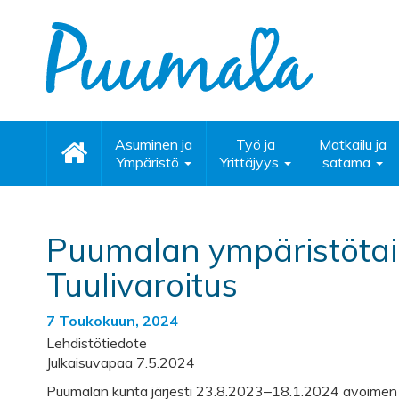
Asuminen ja
Työ ja
Matkailu ja
Ympäristö
Yrittäjyys
satama
Puumalan ympäristötaid
Tuulivaroitus
7 Toukokuun, 2024
Lehdistötiedote
Julkaisuvapaa 7.5.2024
Puumalan kunta järjesti 23.8.2023‒18.1.2024 avoimen 