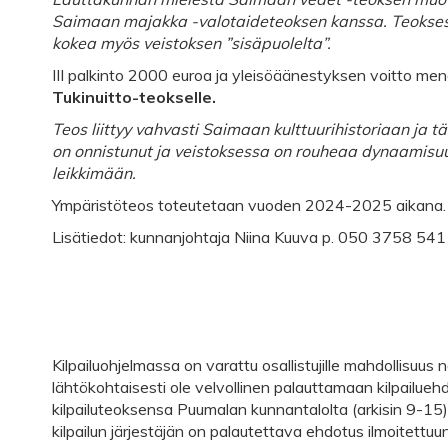
Saimaan majakka -valotaideteoksen kanssa. Teoksessa 
kokea myös veistoksen ”sisäpuolelta”.
III palkinto 2000 euroa ja yleisöäänestyksen voitto men
Tukinuitto-teokselle.
Teos liittyy vahvasti Saimaan kulttuurihistoriaan ja
on onnistunut ja veistoksessa on rouheaa dynaamisuut
leikkimään.
Ympäristöteos toteutetaan vuoden 2024-2025 aikana.
Lisätiedot: kunnanjohtaja Niina Kuuva p. 050 3758 541
Kilpailuohjelmassa on varattu osallistujille mahdollisuus no
lähtökohtaisesti ole velvollinen palauttamaan kilpailuehdot
kilpailuteoksensa Puumalan kunnantalolta (arkisin 9-15) tai
kilpailun järjestäjän on palautettava ehdotus ilmoitet