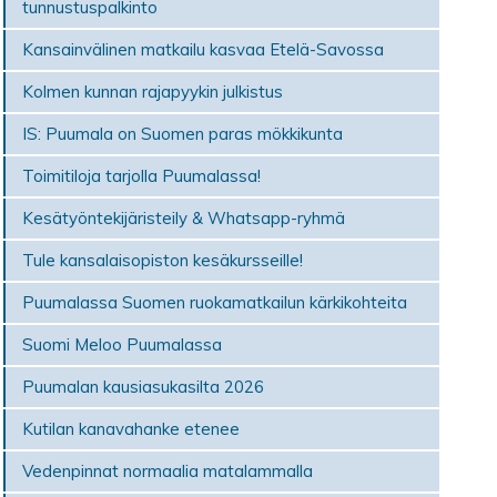
tunnustuspalkinto
Kansainvälinen matkailu kasvaa Etelä-Savossa
Kolmen kunnan rajapyykin julkistus
IS: Puumala on Suomen paras mökki­kunta
Toimitiloja tarjolla Puumalassa!
Kesätyöntekijäristeily & Whatsapp-ryhmä
Tule kansalaisopiston kesäkursseille!
Puumalassa Suomen ruokamatkailun kärkikohteita
Suomi Meloo Puumalassa
Puumalan kausiasukasilta 2026
Kutilan kanavahanke etenee
Vedenpinnat normaalia matalammalla