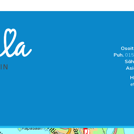
Osoit
Puh.
015
Säh
Asi
H
e