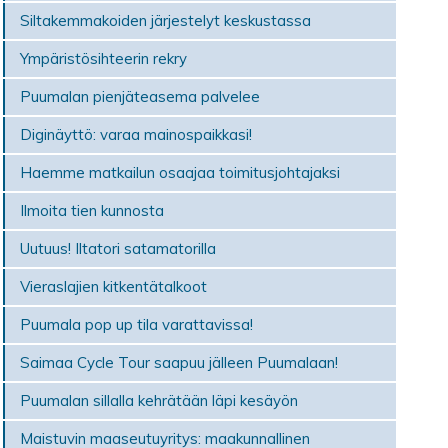
Siltakemmakoiden järjestelyt keskustassa
Ympäristösihteerin rekry
Puumalan pienjäteasema palvelee
Diginäyttö: varaa mainospaikkasi!
Haemme matkailun osaajaa toimitusjohtajaksi
Ilmoita tien kunnosta
Uutuus! Iltatori satamatorilla
Vieraslajien kitkentätalkoot
Puumala pop up tila varattavissa!
Saimaa Cycle Tour saapuu jälleen Puumalaan!
Puumalan sillalla kehrätään läpi kesäyön
Maistuvin maaseutuyritys: maakunnallinen