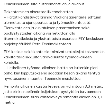
Leukoinsalmen silta. Siltaremontti on jo alkanut.
Rakentaminen aiheuttaa liikennehaittaa.
– Haitat kohdistuvat lähinnä Viljakansaarentielle, johtuen
alennetuista ajonopeuksista ja työmaaliikenteestä.
Tierakenteiden ja kuivatuksen parantamisen sekä
päällystystöiden aikana voi hetkittäin olla
liikennekatkoksia ja yksikaistaisia osuuksia, ELY-keskuksen
projektipäällikkö Petri Teerimäki toteaa.
ELY-keskus sekä kohteella toimivat urakoitsijat toivovatkin
kaikilta tiellä liikkujilta varovaisuutta työmaa-alueen
kohdalla.
– Hetkellinen työmaa-aikainen haitta on kuitenkin pieni
paha, kun lopputuloksena saadaan kesän aikana tehtyä
hyvätasoinen maantie, Teerimäki muistuttaa.
Remontinaikainen kaistanleveys on vähintään 3,3 metriä,
jotta elinkeinoelämän kuljetukset pystytään turvaamaan.
Leukoinsalmen sillan kaistaleveys remontin aikaan on 3,1
metriä.