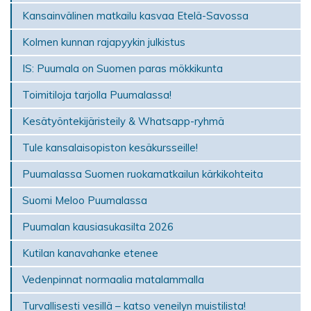
Kansainvälinen matkailu kasvaa Etelä-Savossa
Kolmen kunnan rajapyykin julkistus
IS: Puumala on Suomen paras mökki­kunta
Toimitiloja tarjolla Puumalassa!
Kesätyöntekijäristeily & Whatsapp-ryhmä
Tule kansalaisopiston kesäkursseille!
Puumalassa Suomen ruokamatkailun kärkikohteita
Suomi Meloo Puumalassa
Puumalan kausiasukasilta 2026
Kutilan kanavahanke etenee
Vedenpinnat normaalia matalammalla
Turvallisesti vesillä – katso veneilyn muistilista!