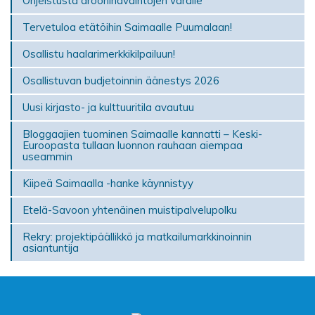
Ohjeistusta droonihavaintojen varalle
Tervetuloa etätöihin Saimaalle Puumalaan!
Osallistu haalarimerkkikilpailuun!
Osallistuvan budjetoinnin äänestys 2026
Uusi kirjasto- ja kulttuuritila avautuu
Bloggaajien tuominen Saimaalle kannatti – Keski-
Euroopasta tullaan luonnon rauhaan aiempaa
useammin
Kiipeä Saimaalla -hanke käynnistyy
Etelä-Savoon yhtenäinen muistipalvelupolku
Rekry: projektipäällikkö ja matkailumarkkinoinnin
asiantuntija