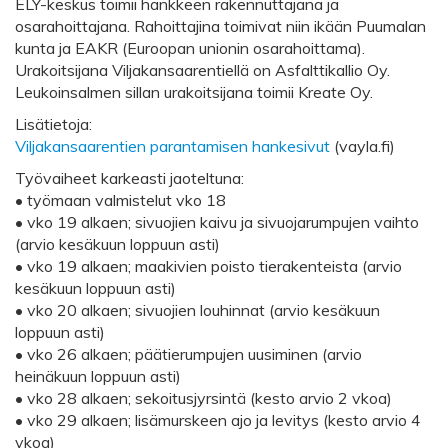
ELY-keskus toimii hankkeen rakennuttajana ja
osarahoittajana. Rahoittajina toimivat niin ikään Puumalan
kunta ja EAKR (Euroopan unionin osarahoittama).
Urakoitsijana Viljakansaarentiellä on Asfalttikallio Oy.
Leukoinsalmen sillan urakoitsijana toimii Kreate Oy.
Lisätietoja:
Viljakansaarentien parantamisen hankesivut
(vayla.fi)
Työvaiheet karkeasti jaoteltuna:
• työmaan valmistelut vko 18
• vko 19 alkaen; sivuojien kaivu ja sivuojarumpujen vaihto
(arvio kesäkuun loppuun asti)
• vko 19 alkaen; maakivien poisto tierakenteista (arvio
kesäkuun loppuun asti)
• vko 20 alkaen; sivuojien louhinnat (arvio kesäkuun
loppuun asti)
• vko 26 alkaen; päätierumpujen uusiminen (arvio
heinäkuun loppuun asti)
• vko 28 alkaen; sekoitusjyrsintä (kesto arvio 2 vkoa)
• vko 29 alkaen; lisämurskeen ajo ja levitys (kesto arvio 4
vkoa)