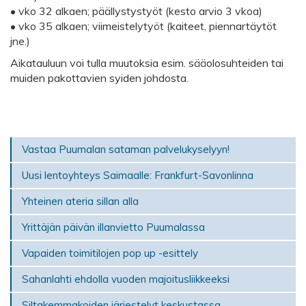
• vko 32 alkaen; päällystystyöt (kesto arvio 3 vkoa)
• vko 35 alkaen; viimeistelytyöt (kaiteet, piennartäytöt
jne.)
Aikatauluun voi tulla muutoksia esim. sääolosuhteiden tai
muiden pakottavien syiden johdosta.
Vastaa Puumalan sataman palvelukyselyyn!
Uusi lentoyhteys Saimaalle: Frankfurt-Savonlinna
Yhteinen ateria sillan alla
Yrittäjän päivän illanvietto Puumalassa
Vapaiden toimitilojen pop up -esittely
Sahanlahti ehdolla vuoden majoitusliikkeeksi
Siltakemmakoiden järjestelyt keskustassa