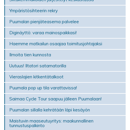
Ympäristösihteerin rekry
Puumalan pienjäteasema palvelee
Diginäyttö: varaa mainospaikkasi!
Haemme matkailun osaajaa toimitusjohtajaksi
Ilmoita tien kunnosta
Uutuus! Iltatori satamatorilla
Vieraslajien kitkentätalkoot
Puumala pop up tila varattavissa!
Saimaa Cycle Tour saapuu jälleen Puumalaan!
Puumalan sillalla kehrätään läpi kesäyön
Maistuvin maaseutuyritys: maakunnallinen
tunnustuspalkinto