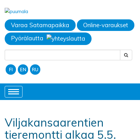
Varaa Satamapaikka
Online-varaukset
Pyörälautta
FI
EN
RU
Toggle
navigation
Viljakansaarentien
tieremontti alkaa 5.5.