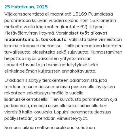
25 Huhtikuun, 2025
Viljakansaarentietä eli maantietä 15169 Puumalassa
parannetaan kuluvan vuoden aikana noin 16 kilometrin
matkalta välillä Imatrantien (kantatie 62) liittymä –
Kietävälänvirran liittymä. Varsinaiset
työt alkavat
maanantaina 5. toukokuuta
. Valmista tulee viimeistään
lokakuun loppuun mennessä. Töillä parannetaan liikenteen
turvallisuutta, olosuhteita sekä sujuvuutta. Kunnostaminen
helpottaa myös paikallisen yritystoiminnan
saavutettavuutta ja toimintaedellytyksiä sekä
elinkeinoelämän kuljetusten ennakoitavuutta.
Urakkaan sisältyy tierakenteen parantamista, jota
tehdään muun muassa maakiviä poistamalla, nykyisen
rakenteen sekoitusjyrsinnällä ja uudella
lisämurskekerroksella. Tien kuivatusta parannetaan ojia
perkaamalla, rumpuja uusimalla sekä louhimalla tien
viereisiä kallio-osuuksia. Lopuksi parannettu tieosuus
päällystetään ja tehdään viimeistelytyöt.
Samaan aikaan erillisenä urakkana korjataan