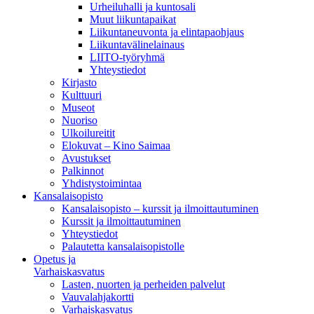
Urheiluhalli ja kuntosali
Muut liikuntapaikat
Liikuntaneuvonta ja elintapaohjaus
Liikuntavälinelainaus
LIITO-työryhmä
Yhteystiedot
Kirjasto
Kulttuuri
Museot
Nuoriso
Ulkoilureitit
Elokuvat – Kino Saimaa
Avustukset
Palkinnot
Yhdistystoimintaa
Kansalaisopisto
Kansalaisopisto – kurssit ja ilmoittautuminen
Kurssit ja ilmoittautuminen
Yhteystiedot
Palautetta kansalaisopistolle
Opetus ja
Varhaiskasvatus
Lasten, nuorten ja perheiden palvelut
Vauvalahjakortti
Varhaiskasvatus