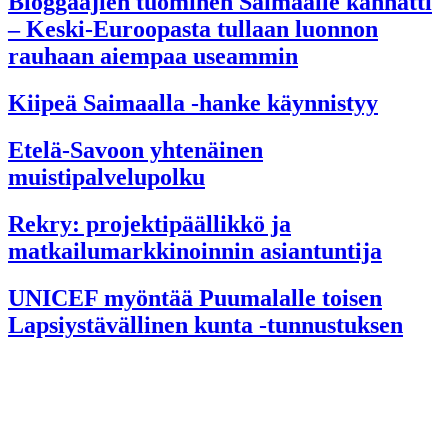
Bloggaajien tuominen Saimaalle kannatti
– Keski-Euroopasta tullaan luonnon
rauhaan aiempaa useammin
Kiipeä Saimaalla -hanke käynnistyy
Etelä-Savoon yhtenäinen
muistipalvelupolku
Rekry: projektipäällikkö ja
matkailumarkkinoinnin asiantuntija
UNICEF myöntää Puumalalle toisen
Lapsiystävällinen kunta -tunnustuksen