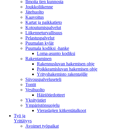
Ilmoita tien kunnosta
Joukkoliikenne
Jätehuolto
Kaavoitus
Kartat ja paikkatieto
Kotoutumispalvelut
Liikenneturvallisuus
Pelastuspalvelut
Puumalan kylät
Puumala kodiksi -hanke
Loma-asunto kodiksi
Rakentaminen
Rakennusluvan hakemisen ohje
Poikkeamisluvan hakemisen ohje
Yrityshakemisto rakentajille
Siivouspalveluseteli
Tontit
Vesihuolto
Häiriötiedotteet
Yksityistiet
Ympäristönsuojelu
Vieraslajien kitkentätalkoot
Työ ja
Yrittäjyys
Avoimet työpaikat