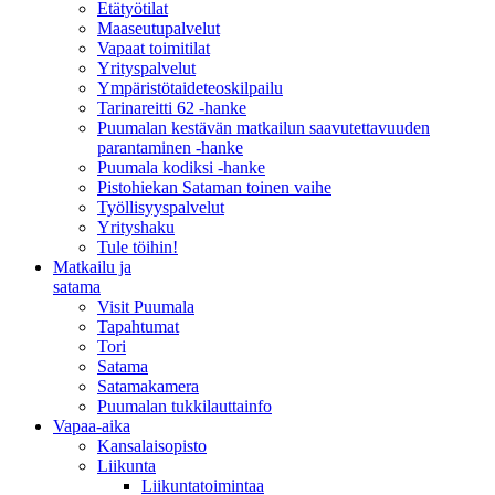
Etätyötilat
Maaseutupalvelut
Vapaat toimitilat
Yrityspalvelut
Ympäristötaideteoskilpailu
Tarinareitti 62 -hanke
Puumalan kestävän matkailun saavutettavuuden
parantaminen -hanke
Puumala kodiksi -hanke
Pistohiekan Sataman toinen vaihe
Työllisyyspalvelut
Yrityshaku
Tule töihin!
Matkailu ja
satama
Visit Puumala
Tapahtumat
Tori
Satama
Satamakamera
Puumalan tukkilauttainfo
Vapaa-aika
Kansalaisopisto
Liikunta
Liikuntatoimintaa