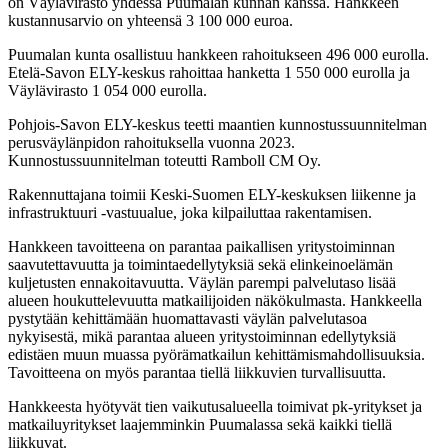
on Väylävirasto yhdessä Puumalan kunnan kanssa. Hankkeen
kustannusarvio on yhteensä 3 100 000 euroa.
Puumalan kunta osallistuu hankkeen rahoitukseen 496 000 eurolla.
Etelä-Savon ELY-keskus rahoittaa hanketta 1 550 000 eurolla ja
Väylävirasto 1 054 000 eurolla.
Pohjois-Savon ELY-keskus teetti maantien kunnostussuunnitelman
perusväylänpidon rahoituksella vuonna 2023.
Kunnostussuunnitelman toteutti Ramboll CM Oy.
Rakennuttajana toimii Keski-Suomen ELY-keskuksen liikenne ja
infrastruktuuri -vastuualue, joka kilpailuttaa rakentamisen.
Hankkeen tavoitteena on parantaa paikallisen yritystoiminnan
saavutettavuutta ja toimintaedellytyksiä sekä elinkeinoelämän
kuljetusten ennakoitavuutta. Väylän parempi palvelutaso lisää
alueen houkuttelevuutta matkailijoiden näkökulmasta. Hankkeella
pystytään kehittämään huomattavasti väylän palvelutasoa
nykyisestä, mikä parantaa alueen yritystoiminnan edellytyksiä
edistäen muun muassa pyörämatkailun kehittämismahdollisuuksia.
Tavoitteena on myös parantaa tiellä liikkuvien turvallisuutta.
Hankkeesta hyötyvät tien vaikutusalueella toimivat pk-yritykset ja
matkailuyritykset laajemminkin Puumalassa sekä kaikki tiellä
liikkuvat.