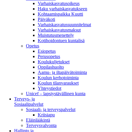
Varhaiskasvatusoikeus
Haku varhaiskasvatukseen
Kohtaamispaikka Kuutti
Päiväkoti
Varhaiskasvatussuunnitelmat
Varhaiskasvatusmaksut
Muistutusmenettely
Kotihoidontuen kuntalisä
Opetus
Esiopetus
Perusopetus
Koulukuljetukset
Oppilashuolto
Aamu- ja iltapäivätoiminta
Koulun kerhotoiminta
Koulun tilanvaraukset
Yhteystiedot
Unicef – lapsiystävällinen kunta
Terveys- ja
Sosiaalipalvelut
Sosiaali- ja terveyspalvelut
Kriisiapu
Eläinlääkintä
Terveysvalvonta
Hallinto ja