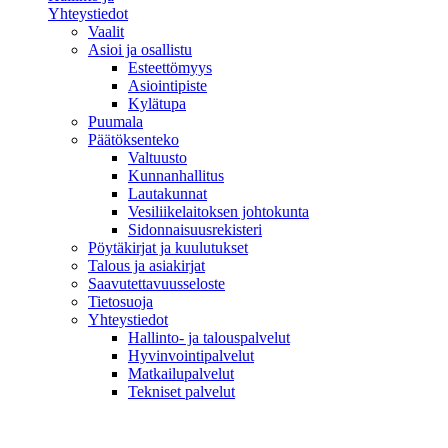
Yhteystiedot
Vaalit
Asioi ja osallistu
Esteettömyys
Asiointipiste
Kylätupa
Puumala
Päätöksenteko
Valtuusto
Kunnanhallitus
Lautakunnat
Vesiliikelaitoksen johtokunta
Sidonnaisuusrekisteri
Pöytäkirjat ja kuulutukset
Talous ja asiakirjat
Saavutettavuusseloste
Tietosuoja
Yhteystiedot
Hallinto- ja talouspalvelut
Hyvinvointipalvelut
Matkailupalvelut
Tekniset palvelut