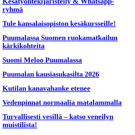
Kesätyöntekijäristeily & Whatsapp-
ryhmä
Tule kansalaisopiston kesäkursseille!
Puumalassa Suomen ruokamatkailun
kärkikohteita
Suomi Meloo Puumalassa
Puumalan kausiasukasilta 2026
Kutilan kanavahanke etenee
Vedenpinnat normaalia matalammalla
Turvallisesti vesillä – katso veneilyn
muistilista!