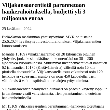
Viljakansaarentietä parannetaan
hankerahoituksella, budjetti yli 3
miljoonaa euroa
25 kesäkuun, 2024
Etelä-Savon maakunnan yhteistyöryhmä MYR on tiistaina
25.6.2024 hyväksynyt investointirahoituksen Viljakansaarentien
kunnostamiseen.
Maantie 15169 (Viljakansaarentie) on 28 kilometrin pituinen
yhdystie, jonka keskimääräinen liikennemäärä on 38 – 266
ajoneuvoa vuorokaudessa. Suurimmat liikennemäärät ovat kantatien
62 ja maantien 15175 (Kietävälänvirta) välisellä noin 16 km
pituisella tieosuudella. Viljakansaarella asuu vakituisesti noin 120
henkilöä ja vapaa-ajan asuntoja on noin 450 kappaletta. Tien
välittömässä vaikutuspiirissä on eri alojen yritystoimintaa.
Viljakansaarentien päällysteen elinkaari on pääosin käytetty loppuun
ja tierakenne vaatii vahvistamista. Tien parantaminen toteutetaan
hankerahoituksella.
Mt 15169 Viljakansaarentien parantaminen -hankkeen toteuttajana