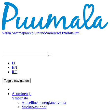
Varaa Satamapaikka
Online-varaukset
Pyörälautta
FI
EN
RU
Toggle navigation
Asuminen ja
Ympäristö
Alueellinen energianeuvonta
Vuokra-asunnot